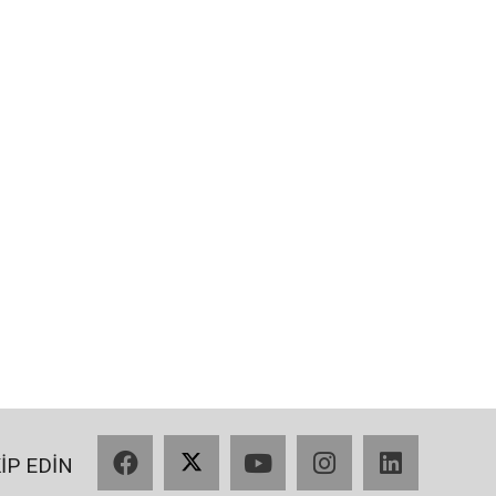
Facebook
X
YouTube
Instagram
LinkedIn
KİP EDİN