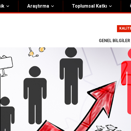
ik
Araştırma
Toplumsal Katkı
m
Kurumsal
KALİT
Onursal Başkan
Görsel Kimlik Rehberi
GENEL BILGILER
i Heyet
Kalite Yönetim Sistemi
ük
Stratejik Plan
asyon Şeması
Eğiticinin Eğitimi Programı
Bilgi Güvenliği
Politikalar