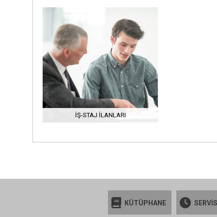
İŞ-STAJ İLANLARI
KÜTÜPHANE
SERVİS