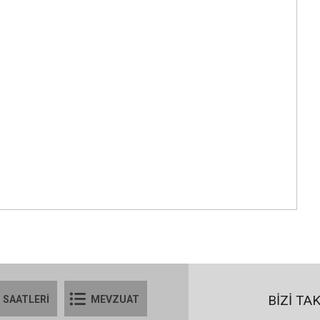
BİZİ TA
 SAATLERİ
MEVZUAT