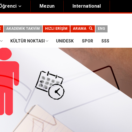
Öğrenci
Mezun
International
E
AKADEMİK TAKVİM
HIZLI ERİŞİM
ARAMA
ENG
KÜLTÜR NOKTASI
UNIDESK
SPOR
SSS