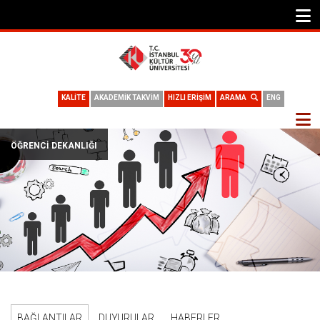
KALİTE
AKADEMİK TAKVİM
HIZLI ERİŞİM
ARAMA
ENG
ÖĞRENCI DEKANLIĞI
BAĞLANTILAR
DUYURULAR
HABERLER