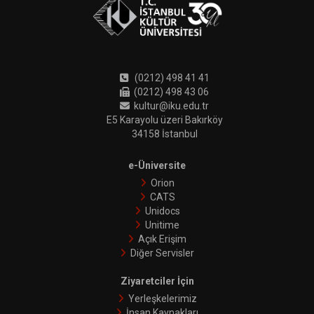
(0212) 498 41 41
(0212) 498 43 06
kultur@iku.edu.tr
E5 Karayolu üzeri Bakırköy
34158 İstanbul
e-Üniversite
Orion
CATS
Unidocs
Unitime
Açık Erişim
Diğer Servisler
Ziyaretciler İçin
Yerleşkelerimiz
İnsan Kaynakları