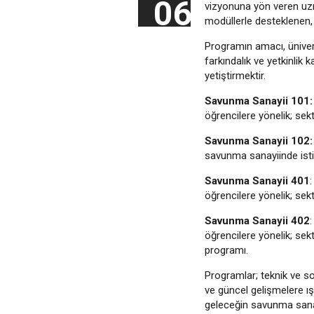
06
vizyonuna yön veren uzma
modüllerle desteklenen, 
Programın amacı, ünivers
farkındalık ve yetkinlik 
yetiştirmektir.
Savunma Sanayii 101:
öğrencilere yönelik; se
Savunma Sanayii 102:
savunma sanayiinde istih
Savunma Sanayii 401
öğrencilere yönelik; sek
Savunma Sanayii 402
öğrencilere yönelik; sek
programı.
Programlar; teknik ve so
ve güncel gelişmelere ış
geleceğin savunma sanay