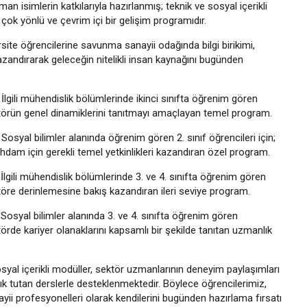
n isimlerin katkılarıyla hazırlanmış; teknik ve sosyal içerikli
çok yönlü ve çevrim içi bir gelişim programıdır.
ite öğrencilerine savunma sanayii odağında bilgi birikimi,
kazandırarak geleceğin nitelikli insan kaynağını bugünden
İlgili mühendislik bölümlerinde ikinci sınıfta öğrenim gören
ktörün genel dinamiklerini tanıtmayı amaçlayan temel program.
Sosyal bilimler alanında öğrenim gören 2. sınıf öğrencileri için;
dam için gerekli temel yetkinlikleri kazandıran özel program.
: İlgili mühendislik bölümlerinde 3. ve 4. sınıfta öğrenim gören
töre derinlemesine bakış kazandıran ileri seviye program.
: Sosyal bilimler alanında 3. ve 4. sınıfta öğrenim gören
törde kariyer olanaklarını kapsamlı bir şekilde tanıtan uzmanlık
syal içerikli modüller, sektör uzmanlarının deneyim paylaşımları
ık tutan derslerle desteklenmektedir. Böylece öğrencilerimiz,
ii profesyonelleri olarak kendilerini bugünden hazırlama fırsatı