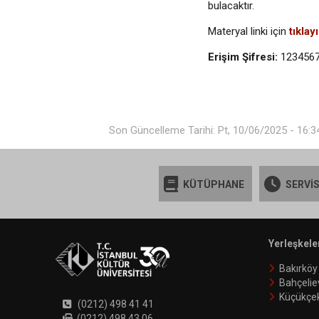
bulacaktır.
Materyal linki için
tıklay
Erişim Şifresi:
123456
Son Güncelleme Tarihi: Pt, 10/06/2025 - 16:3
KÜTÜPHANE
SERVİS
Yerleşkele
Bakırköy
Bahçelie
Küçükçe
(0212) 498 41 41
(0212) 498 43 06