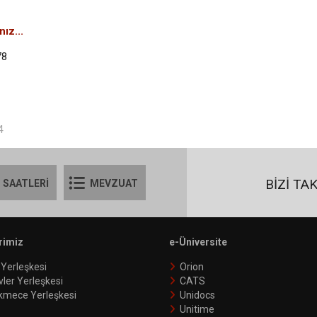
ınız...
78
4
BİZİ TA
 SAATLERİ
MEVZUAT
rimiz
e-Üniversite
 Yerleşkesi
Orion
vler Yerleşkesi
CATS
kmece Yerleşkesi
Unidocs
Unitime