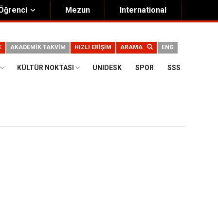
Öğrenci
Mezun
International
E
AKADEMİK TAKVİM
HIZLI ERİŞİM
ARAMA
ENG
KÜLTÜR NOKTASI
UNIDESK
SPOR
SSS