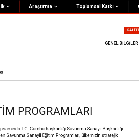
ik
Araştırma
Toplumsal Katkı
m
Kurumsal
KALİT
Onursal Başkan
Görsel Kimlik Rehberi
GENEL BILGILER
i Heyet
Kalite Yönetim Sistemi
ük
Stratejik Plan
RI
asyon Şeması
Eğiticinin Eğitimi Programı
Bilgi Güvenliği
Politikalar
ITIM PROGRAMLARI
 kapsamında T.C. Cumhurbaşkanlığı Savunma Sanayii Başkanlığı
len Savunma Sanayii Eğitim Programları, ülkemizin stratejik