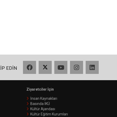
Facebook
X
YouTube
Instagram
LinkedIn
KİP EDİN
Ziyaretciler İçin
İnsan Kaynakları
Basında İKÜ
Kültür Ajandası
Kültür Eğitim Kurumları